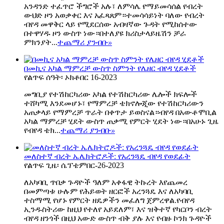
አንዳንድ ተፈጥሮ ችግሮች አሉ፣ ለምሳሌ የማይመሳሰል የብረት
ውህድ ዞን አወቃቀር እና አፈጻጸም።ተመሳሳይነት ባለው የብረት
ብየዳ መዋቅር ላይ የሚደርሰው አብዛኛው ጉዳት የሚከሰተው
በተዋሃዱ ዞን ውስጥ ነው።በተለያዩ ክሪስታላይዜሽን ቻራ
ምክንያት...
ተጨማሪ ያንብቡ
»
በመኪና አካል ማምረቻ ውስጥ ስምንት የሌዘር ብየዳ ሂደቶች
የልጥፍ ሰዓት፡ ኦክቶበር 16-2023
መግቢያ የተሽከርካሪው አካል የተሽከርካሪው ሌሎች ክፍሎች
ተሸካሚ እንደመሆኑ፣ የማምረቻ ቴክኖሎጂው የተሽከርካሪውን
አጠቃላይ የማምረቻ ጥራት በቀጥታ ይወስናል።ብየዳ በአውቶሞቢል
አካል ማምረቻ ሂደት ውስጥ ጠቃሚ የምርት ሂደት ነው።በአሁኑ ጊዜ
የብየዳ ቴክ...
ተጨማሪ ያንብቡ
»
መለስተኛ ብረት ኤሌክትሮዶች: የአረንጓዴ ብየዳ የወደፊት
የልጥፍ ጊዜ፡ ሴፕቴምበር-26-2023
ለአካባቢ ጥበቃ ጉዳዮች ዓለም አቀፋዊ ትኩረት እየጨመረ
በመምጣቱ ሁሉም የሕይወት ዘርፎች አረንጓዴ እና ለአካባቢ
ተስማሚ የሆኑ የምርት ዘዴዎችን መፈለግ ጀምረዋል.የብየዳ
ኢንዱስትሪው ከዚህ የተለየ አይደለም፣ እና ዝቅተኛ የካርቦን ብረት
ብየዳ ዘንጎች በዚህ አውድ ውስጥ ብቅ ያሉ እና የብዙ ኮንክ ጉዳዮች