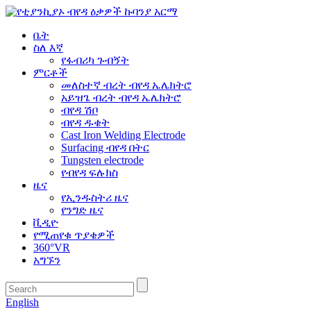
ቤት
ስለ እኛ
የፋብሪካ ጉብኝት
ምርቶች
መለስተኛ ብረት ብየዳ ኤሌክትሮ
አይዝጌ ብረት ብየዳ ኤሌክትሮ
ብየዳ ሽቦ
ብየዳ ዱቄት
Cast Iron Welding Electrode
Surfacing ብየዳ በትር
Tungsten electrode
የብየዳ ፍሉክስ
ዜና
የኢንዱስትሪ ዜና
የንግድ ዜና
ቪዲዮ
የሚጠየቁ ጥያቄዎች
360°VR
አግኙን
English