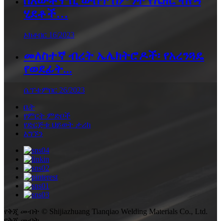
በአውቶሞቢ ውስጥ ስምንት የሌዘር ብየዳ
ሂደቶች…
ኦክቶበር 16/2023
መለስተኛ ብረት ኤሌክትሮዶች፡ የአረንጓዴ
የወደፊት...
ሴፕቴምበር 26/2023
ቤት
የምርት ምድቦች
የድርጅቱ ህይወት ታሪክ
አግኙን
የቅጂ መብት © Shijiazhuang Tianqiao Welding Materials Co., Ltd.
የቅጂ መብት