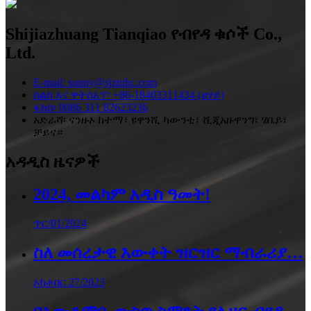
Shijiazhuang Tianqiao የብየዳ ቁሶች Co.,
Ltd.
E-mail: sunny@sjztqhc.com
ስልክ እና ዋትስአፕ፡ +86-18403311434 (ፀሃይ)
ፋክስ፡ 0086 311 82623236
አድራሻ፡ ናንዙኦ ከተማ፣ ዩዋንሺ ካውንቲ፣ ሺጂአዙዋንግ፣ ሄቤይ፣
ቻይና።
አዳዲስ ዜናዎች
2024, መልካም አዲስ ዓመት!
ጥር/01/2024
ስለ መሰረታዊ እውቀት ዝርዝር ማብራሪያ…
ኦክቶበር 27/2023