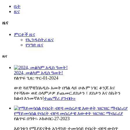
ቤት
ዜና
ዜና
ምርቶች ዜና
የኢንዱስትሪ ዜና
የንግድ ዜና
ዜና
2024, መልካም አዲስ ዓመት!
የልጥፍ ጊዜ: ጥር-01-2024
ውድ ጓደኞቼ!በአዲሱ አመት በዓል ላይ ሁሉም ነገር ቆንጆ እና
የተሻለው ወደ ሰላምታዎ ይጨመር.ደስታን ፣ ደስታን እና ስኬትን
ከልብ እንመኛለን!
ተጨማሪ ያንብቡ
»
የማይመሳሰል የብረት ብየዳ መሰረታዊ እውቀት ዝርዝር ማብራሪያ
የልጥፍ ሰዓት፡- ኦክቶበር-27-2023
እድገቱን የሚያደናቅፉ አንዳንድ ተመሳሳይ የብረት ብየዳ ውስጥ