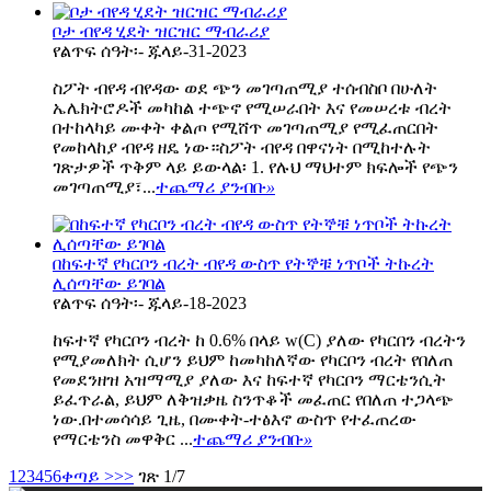
ቦታ ብየዳ ሂደት ዝርዝር ማብራሪያ
የልጥፍ ሰዓት፡- ጁላይ-31-2023
ስፖት ብየዳ ብየዳው ወደ ጭን መገጣጠሚያ ተሰብስቦ በሁለት
ኤሌክትሮዶች መካከል ተጭኖ የሚሠራበት እና የመሠረቱ ብረት
በተከላካይ ሙቀት ቀልጦ የሚሸጥ መገጣጠሚያ የሚፈጠርበት
የመከላከያ ብየዳ ዘዴ ነው።ስፖት ብየዳ በዋናነት በሚከተሉት
ገጽታዎች ጥቅም ላይ ይውላል፡ 1. የሉህ ማህተም ክፍሎች የጭን
መገጣጠሚያ፣...
ተጨማሪ ያንብቡ
»
በከፍተኛ የካርቦን ብረት ብየዳ ውስጥ የትኞቹ ነጥቦች ትኩረት
ሊሰጣቸው ይገባል
የልጥፍ ሰዓት፡- ጁላይ-18-2023
ከፍተኛ የካርቦን ብረት ከ 0.6% በላይ w(C) ያለው የካርበን ብረትን
የሚያመለክት ሲሆን ይህም ከመካከለኛው የካርቦን ብረት የበለጠ
የመደንዘዝ አዝማሚያ ያለው እና ከፍተኛ የካርቦን ማርቴንሲት
ይፈጥራል, ይህም ለቅዝቃዜ ስንጥቆች መፈጠር የበለጠ ተጋላጭ
ነው.በተመሳሳይ ጊዜ, በሙቀት-ተፅእኖ ውስጥ የተፈጠረው
የማርቴንስ መዋቅር ...
ተጨማሪ ያንብቡ
»
1
2
3
4
5
6
ቀጣይ >
>>
ገጽ 1/7