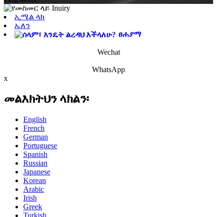
ኢሜል ላክ
ኤለን
ፀሐያማ
Wechat
WhatsApp
x
መልእክትህን ላክልን፡
English
French
German
Portuguese
Spanish
Russian
Japanese
Korean
Arabic
Irish
Greek
Turkish