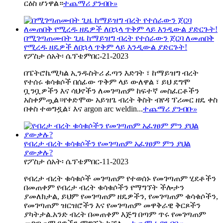
ርዕስ ሆነዋል።
ተጨማሪ ያንብቡ
»
በሚገጣጠሙበት ጊዜ ከማይዝግ ብረት የተሰራውን ጀርባ ለመጠበቅ
የሚረዱ ዘዴዎች ለበኋላ ጥቅም ላይ እንዲውል ያድርጉት!
የፖስታ ሰአት፡ ሴፕቴምበር-21-2023
በፔትሮኬሚካል ኢንዱስትሪ ፈጣን እድገት ፣ ከማይዝግ ብረት
የተሰሩ ቁሳቁሶች በሰፊው ጥቅም ላይ ውለዋል ፣ ይህ ደግሞ
ቧንቧዎችን እና ሳህኖችን ለመገጣጠም ከፍተኛ መስፈርቶችን
አስቀምጧል።የቀድሞው አይዝጌ ብረት ቅስት ብየዳ ፕሪመር ዘዴ ቀስ
በቀስ ተወግዷል፣ እና argon arc weldin...
ተጨማሪ ያንብቡ
»
የብረታ ብረት ቁሳቁሶችን የመገጣጠም አፈፃፀም ምን ያህል
ያውቃሉ?
የፖስታ ሰአት፡ ሴፕቴምበር-11-2023
የብረታ ብረት ቁሳቁሶች መገጣጠም የተወሰኑ የመገጣጠም ሂደቶችን
በመጠቀም የብረታ ብረት ቁሳቁሶችን የማግኘት ችሎታን
ያመለክታል, ይህም የመገጣጠም ዘዴዎችን, የመገጣጠም ቁሳቁሶችን,
የመገጣጠም ዝርዝሮችን እና የመገጣጠም መዋቅራዊ ቅርጾችን
ያካትታል.አንድ ብረት በመጠቀም እጅግ በጣም ጥሩ የመገጣጠም