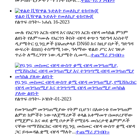
መገጣጠሚያዎችን ማግኘት ከቻለ…
ተጨማሪ ያንብቡ
»
ዌልድ ቪዥዋል ጉድለት የመለኪያ ቴክኖሎጂ
የልጥፍ ሰዓት፡- ነሐሴ 16-2023
ሙሉ የአርጎን አርክ ብየዳ እና በአርጎን አርክ ብየዳ መካከል ምንም
ልዩነት የለም።ሙሉ የአርጎን ቅስት ብየዳ ቀጭን ግድግዳ አነስተኛ
ዲያሜትር ቧንቧዎች (በአጠቃላይ DN60 እና ከዚያ በታች, ግድግዳ
ውፍረት 4mm) ተስማሚ ነው, ዓላማው ዌልድ ሥር እና ገጽታ
ጥራት ለማረጋገጥ ነው.ዲያሜት ሲመጣ...
ተጨማሪ ያንብቡ
»
የቧንቧ መስመር ብየዳ ውስጥ ቋሚ ብየዳ መገጣጠሚያ, የሚሽከረከር
ብየዳ መገጣጠሚያ እና ተገጣጣሚ ብየዳ መገጣጠሚያ መካከል
ያለው ልዩነት
የልጥፍ ሰዓት፡- ኦገስት-01-2023
የመገጣጠም መገጣጠሚያው የትም ቢሆን፣ በእውነቱ የመገጣጠም
ልምድ ክምችት ነው።ለጀማሪዎች ቀላል አቀማመጥ በመዞሪያቸው
የሚጀምሩ እና ወደ ቋሚ ቦታዎች የሚሄዱ መሰረታዊ ልምምዶች
ናቸው።የማሽከርከር ብየዳ የቧንቧ መስመር ብየዳ ውስጥ ቋሚ ብየዳ
ጋር ይዛመዳል.ቋሚ ብየዳ ማለት...
ተጨማሪ ያንብቡ
»