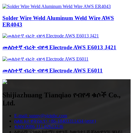
Solder Wire Weld Aluminum Weld Wire AWS
ER4043
መለስተኛ ብረት ብየዳ Electrode AWS E6013 J421
መለስተኛ ብረት ብየዳ Electrode AWS E6011
Shijiazhuang Tianqiao የብየዳ ቁሶች Co.,
Ltd.
E-mail: sunny@sjztqhc.com
ስልክ እና ዋትስአፕ፡ +86-18403311434 (ፀሃይ)
ፋክስ፡ 0086 311 82623236
አድራሻ፡ ናንዙኦ ከተማ፣ ዩዋንሺ ካውንቲ፣ ሺጂአዙዋንግ፣ ሄቤይ፣