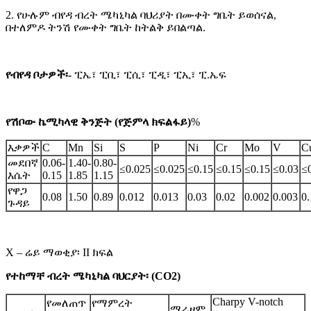
2. የሁሉም ብየዳ ብረት ሜካኒካል ባህሪያት በሙቀት ግቤት ይወሰናል,
በተለምዶ ትንሽ የሙቀት ግቤት ከትልቅ ይበልጣል.
የብየዳ ቦታዎች፡-
ፒኤ፣ ፒቢ፣ ፒሲ፣ ፒዲ፣ ፒኢ፣ ፒ.ኤፍ
የሽቦው ኬሚካላዊ ቅንጅት (የጅምላ ክፍልፋይ)
%
እቃዎች
C
Mn
Si
S
P
Ni
Cr
Mo
V
C
መደበኛ
0.06-
1.40-
0.80-
≤0.025
≤0.025
≤0.15
≤0.15
≤0.15
≤0.03
≤
እሴት
0.15
1.85
1.15
የዋጋ
0.08
1.50
0.89
0.012
0.013
0.03
0.02
0.002
0.003
0.
ጉዳይ
X – ሬይ ማወቂያ፡ II ክፍል
የተከማቸ ብረት ሜካኒካል ባህርያት፡ (CO2)
Charpy V-notch
የመለጠጥ
የማምረት
ማራዘም