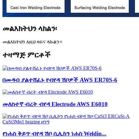
መልእክትህን ላክልን፡
መልእክትህን እዚህ ጻፍና ላኩልን።
ተዛማጅ ምርቶች
በመዳብ ያልተሸፈኑ የብየዳ ሽቦዎች AWS ER70S-6
መለስተኛ ብረት ብየዳ Electrode AWS E6010
የነሐስ ቅይጥ ብየዳ ሽቦ ሲሊከን ነሐስ Weldin...