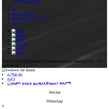
ሴፕቴምበር 26/2023
ቤት
የምርት ምድቦች
የድርጅቱ ህይወት ታሪክ
አግኙን
የቅጂ መብት © Shijiazhuang Tianqiao Welding Materials Co., Ltd.
የቅጂ መብት
ኢሜል ላክ
ኤለን
ፀሐያማ
Wechat
WhatsApp
x