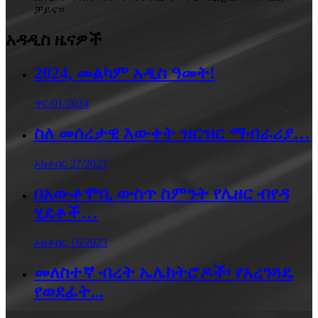
ቻይና።
አዳዲስ ዜናዎች
2024, መልካም አዲስ ዓመት!
ጥር/01/2024
ስለ መሰረታዊ እውቀት ዝርዝር ማብራሪያ…
ኦክቶበር 27/2023
በአውቶሞቢ ውስጥ ስምንት የሌዘር ብየዳ
ሂደቶች…
ኦክቶበር 16/2023
መለስተኛ ብረት ኤሌክትሮዶች፡ የአረንጓዴ
የወደፊት...