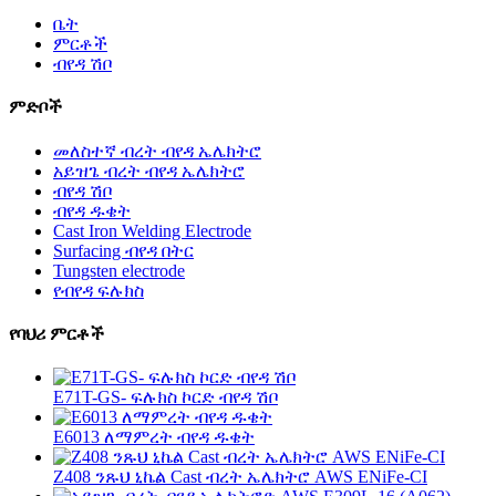
ቤት
ምርቶች
ብየዳ ሽቦ
ምድቦች
መለስተኛ ብረት ብየዳ ኤሌክትሮ
አይዝጌ ብረት ብየዳ ኤሌክትሮ
ብየዳ ሽቦ
ብየዳ ዱቄት
Cast Iron Welding Electrode
Surfacing ብየዳ በትር
Tungsten electrode
የብየዳ ፍሉክስ
የባህሪ ምርቶች
E71T-GS- ፍሉክስ ኮርድ ብየዳ ሽቦ
E6013 ለማምረት ብየዳ ዱቄት
Z408 ንጹህ ኒኬል Cast ብረት ኤሌክትሮ AWS ENiFe-CI