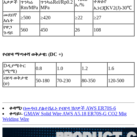
ተጽዕኖ
እቃዎች
ጥንካሬ
ጥንካሬRel/Rp0.2
ኤ/%
Rm/MPa
MPa
ኢነርጂKV2(J)-30℃
መደበኛ
≥500
≥420
≥22
≥27
እሴት
የዋጋ
560
450
26
108
ጉዳይ
የብየዳ ማጣቀሻ ወቅታዊ: (DC +)
D
ዲያሜትር
0.8
1.0
1.2
1.6
(ሚሜ)
ብየዳ ወቅታዊ
50-180
70-230
80-350
120-500
(ሀ)
ቀዳሚ፡
በመዳብ ያልተሸፈኑ የብየዳ ሽቦዎች AWS ER70S-6
ቀጣይ፡-
GMAW Solid Wire AWS A5.18 ER70S-G CO2 Mig
Welding Wire