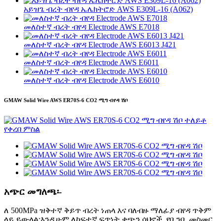
አይዝጌ ብረት ብየዳ ኤሌክትሮድ AWS E309L-16 (A062)
መለስተኛ ብረት ብየዳ Electrode AWS E7018
መለስተኛ ብረት ብየዳ Electrode AWS E6013 J421
መለስተኛ ብረት ብየዳ Electrode AWS E6011
መለስተኛ ብረት ብየዳ Electrode AWS E6010
GMAW Solid Wire AWS ER70S-6 CO2 ሚግ ብየዳ ሽቦ
አጭር መግለጫ፡-
ለ 500MPa ዝቅተኛ ቅይጥ ብረት ነጠላ እና ባለብዙ ማለፊያ ብየዳ ጥቅም
ላይ ይውላል;እንዲሁም ለከፍተኛ ፍጥነት ቀጭን ሳህኖች, የቧንቧ መስመር