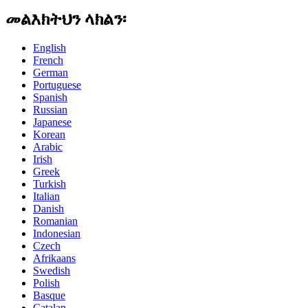
መልእክትህን ላክልን፡
English
French
German
Portuguese
Spanish
Russian
Japanese
Korean
Arabic
Irish
Greek
Turkish
Italian
Danish
Romanian
Indonesian
Czech
Afrikaans
Swedish
Polish
Basque
Catalan