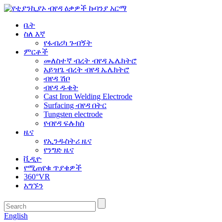
ቤት
ስለ እኛ
የፋብሪካ ጉብኝት
ምርቶች
መለስተኛ ብረት ብየዳ ኤሌክትሮ
አይዝጌ ብረት ብየዳ ኤሌክትሮ
ብየዳ ሽቦ
ብየዳ ዱቄት
Cast Iron Welding Electrode
Surfacing ብየዳ በትር
Tungsten electrode
የብየዳ ፍሉክስ
ዜና
የኢንዱስትሪ ዜና
የንግድ ዜና
ቪዲዮ
የሚጠየቁ ጥያቄዎች
360°VR
አግኙን
English