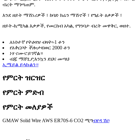
ብረት ማገጣጠም.
እንደ ዘይት ማሽነሪዎች ፣ ከባድ ክሬን ማሽኖች ፣ የግፊት ዕቃዎች ፣
ዘይት-ኬሚካል እቃዎች, የመርከብ አካል, የግንባታ ብረት መዋቅር, ወዘተ.
አነስተኛ የትዕዛዝ ብዛት፡-
1 ቶን
የአቅርቦት ችሎታ፡
በወር 2000 ቶን
ነፃ ናሙና:
ይገኛል።
ብጁ ማሸጊያ;
እንኳን ደህና መጣህ
ኢሜይል ይላኩልን።
የምርት ዝርዝር
የምርት ምድብ
የምርት መለያዎች
GMAW Solid Wire AWS ER70S-6 CO2 ሚግ
ብየዳ ሽቦ