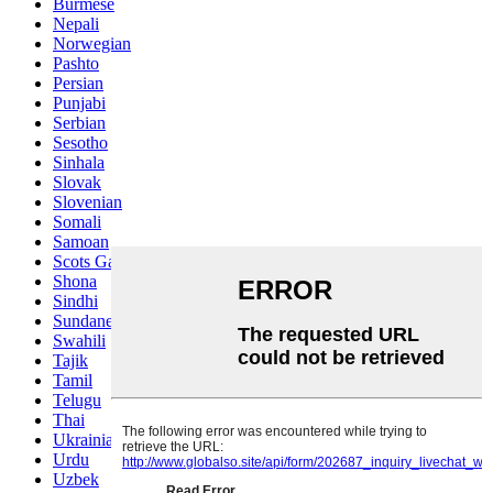
Burmese
Nepali
Norwegian
Pashto
Persian
Punjabi
Serbian
Sesotho
Sinhala
Slovak
Slovenian
Somali
Samoan
Scots Gaelic
Shona
Sindhi
Sundanese
Swahili
Tajik
Tamil
Telugu
Thai
Ukrainian
Urdu
Uzbek