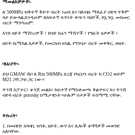
ማመልከቻዎች፡-
ለ 500MPa ዝቅተኛ ቅይጥ ብረት ነጠላ እና ባለብዙ ማለፊያ ብየዳ ጥቅም
ላይ ይውላል;እንዲሁም ለከፍተኛ ፍጥነት ቀጭን ሳህኖች, የቧንቧ መስመር
ብረት ማገጣጠም.
እንደ ዘይት ማሽነሪዎች ፣ ከባድ ክሬን ማሽኖች ፣ የግፊት ዕቃዎች ፣
ዘይት-ኬሚካል እቃዎች, የመርከብ አካል, የግንባታ ብረት መዋቅር, ወዘተ.
ባህሪያት፡-
ይህ GMAW ሽቦ ለ Rm 500MPa ደረጃ የካርቦን ብረት ከ CO2 ወይም
M21 ጋሻ ጋዝ ጋር ነው።
ትንሽ ስፓተር፣ ቆንጆ መልክ፣ ከፍተኛ የማስቀመጫ ቅልጥፍና እና ትንሽ
ብየዳ ብረት porosity ስሜታዊነት።ሁሉም ቦታዎች ተስማሚ ናቸው.
ትኩረት፡
1. በመበየድ አካባቢ ዝገቱ, ዘይት, ውሃ እና ሌሎች ቆሻሻዎች መወገድ
አለባቸው.