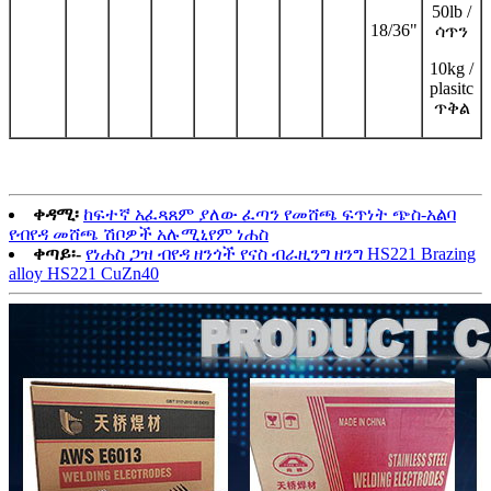
50lb /
18/36"
ሳጥን
10kg /
plasitc
ጥቅል
ቀዳሚ፡
ከፍተኛ አፈጻጸም ያለው ፈጣን የመሸጫ ፍጥነት ጭስ-አልባ
የብየዳ መሸጫ ሽቦዎች አሉሚኒየም ነሐስ
ቀጣይ፡-
የነሐስ ጋዝ ብየዳ ዘንጎች የናስ ብራዚንግ ዘንግ HS221 Brazing
alloy HS221 CuZn40