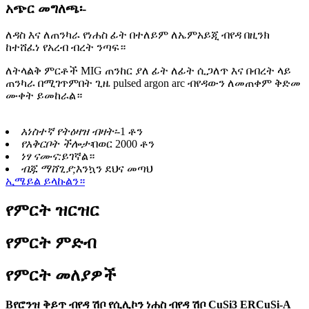
አጭር መግለጫ፡-
ለዳስ እና ለጠንካራ የነሐስ ፊት በተለይም ለኤምአይጂ ብየዳ በዚንክ
ከተሸፈነ የአረብ ብረት ንጣፍ።
ለትላልቅ ምርቶች MIG ጠንከር ያለ ፊት ለፊት ሲጋለጥ እና በብረት ላይ
ጠንካራ በሚገጥምበት ጊዜ pulsed argon arc ብየዳውን ለመጠቀም ቅድመ
ሙቀት ይመከራል።
አነስተኛ የትዕዛዝ ብዛት፡-
1 ቶን
የአቅርቦት ችሎታ፡
በወር 2000 ቶን
ነፃ ናሙና:
ይገኛል።
ብጁ ማሸጊያ;
እንኳን ደህና መጣህ
ኢሜይል ይላኩልን።
የምርት ዝርዝር
የምርት ምድብ
የምርት መለያዎች
B
የሮንዝ ቅይጥ ብየዳ ሽቦ የሲሊኮን ነሐስ ብየዳ ሽቦ CuSi3 ERCuSi-A