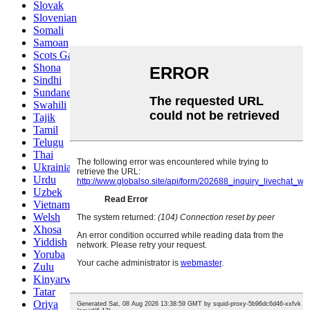
Slovak
Slovenian
Somali
Samoan
Scots Gaelic
Shona
Sindhi
Sundanese
Swahili
Tajik
Tamil
Telugu
Thai
Ukrainian
Urdu
Uzbek
Vietnamese
Welsh
Xhosa
Yiddish
Yoruba
Zulu
Kinyarwanda
Tatar
Oriya