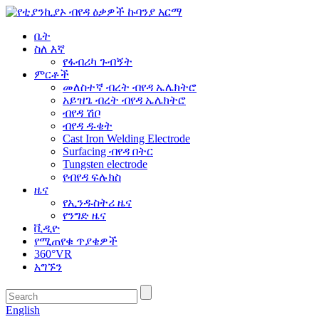
ቤት
ስለ እኛ
የፋብሪካ ጉብኝት
ምርቶች
መለስተኛ ብረት ብየዳ ኤሌክትሮ
አይዝጌ ብረት ብየዳ ኤሌክትሮ
ብየዳ ሽቦ
ብየዳ ዱቄት
Cast Iron Welding Electrode
Surfacing ብየዳ በትር
Tungsten electrode
የብየዳ ፍሉክስ
ዜና
የኢንዱስትሪ ዜና
የንግድ ዜና
ቪዲዮ
የሚጠየቁ ጥያቄዎች
360°VR
አግኙን
English