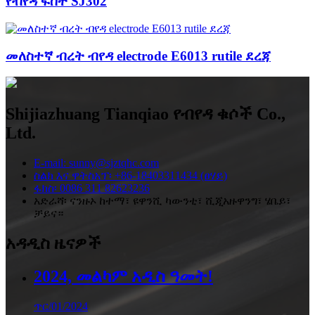
የብየዳ ፍሰት SJ302
መለስተኛ ብረት ብየዳ electrode E6013 rutile ደረጃ
Shijiazhuang Tianqiao የብየዳ ቁሶች Co.,
Ltd.
E-mail: sunny@sjztqhc.com
ስልክ እና ዋትስአፕ፡ +86-18403311434 (ፀሃይ)
ፋክስ፡ 0086 311 82623236
አድራሻ፡ ናንዙኦ ከተማ፣ ዩዋንሺ ካውንቲ፣ ሺጂአዙዋንግ፣ ሄቤይ፣
ቻይና።
አዳዲስ ዜናዎች
2024, መልካም አዲስ ዓመት!
ጥር/01/2024