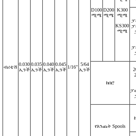
D100
D200
K300
ሚሜ
ሚሜ
ሚሜ
ፓ
KS300
ፓ
ሚሜ
ፓ
0.030
0.035
0.040
0.045
5/64
ብሪቲሽ
1/16"
2
ኢንች
ኢንች
ኢንች
ኢንች
ኢንች
ከበሮ
ፓ
የእንጨት Spools