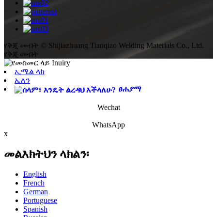
የቅጂ መብት © Shijiazhuang Tianqiao Welding Materials Co., Ltd.
የቅጂ መብት
ኢሜል ላክ
ኤለን
ፀሐያማ
Wechat
WhatsApp
x
መልእክትህን ላክልን፡
English
French
German
Portuguese
Spanish