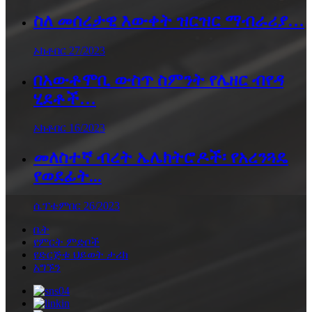
ስለ መሰረታዊ እውቀት ዝርዝር ማብራሪያ…
ኦክቶበር 27/2023
በአውቶሞቢ ውስጥ ስምንት የሌዘር ብየዳ
ሂደቶች…
ኦክቶበር 16/2023
መለስተኛ ብረት ኤሌክትሮዶች፡ የአረንጓዴ
የወደፊት...
ሴፕቴምበር 26/2023
ቤት
የምርት ምድቦች
የድርጅቱ ህይወት ታሪክ
አግኙን