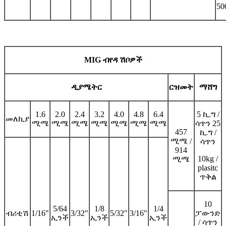
5
MIG ብየዳ ሽቦዎች
ዲያሜትር
ርዝመት
ማሸግ
1.6
2.0
2.4
3.2
4.0
4.8
6.4
5 ኪ.ግ /
መለኪያ
ሚሜ
ሚሜ
ሚሜ
ሚሜ
ሚሜ
ሚሜ
ሚሜ
ሳጥን 25
457
ኪ.ግ /
ሚሜ /
ሳጥን
914
10kg /
ሚሜ
plasitc
ጥቅል
10
5/64
1/8
1/4
ብሪቲሽ
1/16"
3/32"
5/32"
3/16"
ፓውንድ
ኢንች
ኢንች
ኢንች
/ ሳጥን