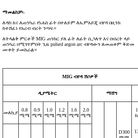
ማመልከቻ፡-
ለዳስ እና ለጠንካራ የነሐስ ፊት በተለይም ለኤምአይጂ ብየዳ በዚንክ
ከተሸፈነ የአረብ ብረት ንጣፍ።
ለትላልቅ ምርቶች MIG ጠንከር ያለ ፊት ለፊት ሲጋለጥ እና በብረት ላይ
ጠንካራ በሚገጥምበት ጊዜ pulsed argon arc ብየዳውን ለመጠቀም ቅድመ
ሙቀት ይመከራል።
MIG ብየዳ ሽቦዎች
ዲያሜትር
ማሸግ
0.8
0.9
1.0
1.2
1.6
2.0
1
መለኪያ
ሚሜ
ሚሜ
ሚሜ
ሚሜ
ሚሜ
ሚሜ
ኪ
1
D300
ሚሜ