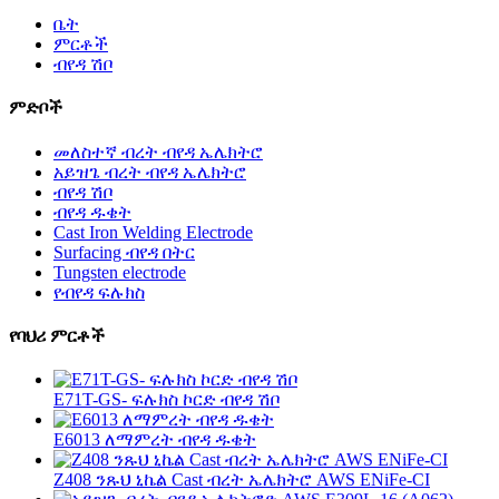
ቤት
ምርቶች
ብየዳ ሽቦ
ምድቦች
መለስተኛ ብረት ብየዳ ኤሌክትሮ
አይዝጌ ብረት ብየዳ ኤሌክትሮ
ብየዳ ሽቦ
ብየዳ ዱቄት
Cast Iron Welding Electrode
Surfacing ብየዳ በትር
Tungsten electrode
የብየዳ ፍሉክስ
የባህሪ ምርቶች
E71T-GS- ፍሉክስ ኮርድ ብየዳ ሽቦ
E6013 ለማምረት ብየዳ ዱቄት
Z408 ንጹህ ኒኬል Cast ብረት ኤሌክትሮ AWS ENiFe-CI