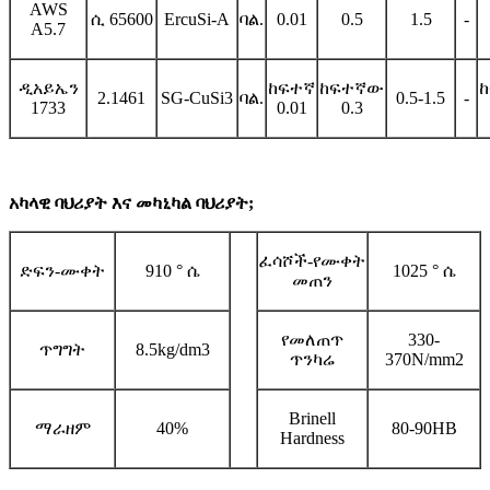
AWS
ሲ 65600
ErcuSi-A
ባል.
0.01
0.5
1.5
-
A5.7
ዲአይኤን
ከፍተኛ
ከፍተኛው
2.1461
SG-CuSi3
ባል.
0.5-1.5
-
1733
0.01
0.3
አካላዊ ባህሪያት እና መካኒካል ባህሪያት;
ፈሳሾች-የሙቀት
ድፍን-ሙቀት
910 ° ሴ
1025 ° ሴ
መጠን
የመለጠጥ
330-
ጥግግት
8.5kg/dm3
ጥንካሬ
370N/mm2
Brinell
ማራዘም
40%
80-90HB
Hardness