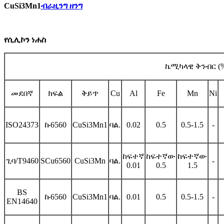
CuSi3Mn1
ብራዚንግ ዘንግ
የሲሊኮን ነሐስ
ኬሚካላዊ ቅንብር (
መደበኛ
ክፍል
ቅይጥ
Cu
Al
Fe
Mn
Ni
ISO24373
ኩ6560
CuSi3Mn1
ባል.
0.02
0.5
0.5-1.5
-
ከፍተኛ
ከፍተኛው
ከፍተኛው
ጊባ/T9460
SCu6560
CuSi3Mn
ባል.
-
0.01
0.5
1.5
BS
ኩ6560
CuSi3Mn1
ባል.
0.01
0.5
0.5-1.5
-
EN14640