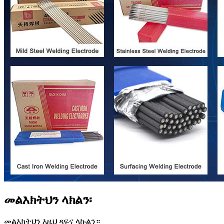
መልእክትህን ላክልን፡
መልእክትህን እዚህ ጻፍና ላኩልን።