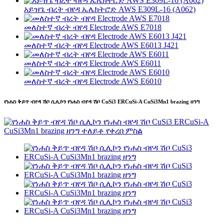
አይዝጌ ብረት ብየዳ ኤሌክትሮድ AWS E309L-16 (A062)
መለስተኛ ብረት ብየዳ Electrode AWS E7018
መለስተኛ ብረት ብየዳ Electrode AWS E6013 J421
መለስተኛ ብረት ብየዳ Electrode AWS E6011
መለስተኛ ብረት ብየዳ Electrode AWS E6010
የነሐስ ቅይጥ ብየዳ ሽቦ ሲሊኮን የነሐስ ብየዳ ሽቦ CuSi3 ERCuSi-A CuSi3Mn1 brazing ዘንግ