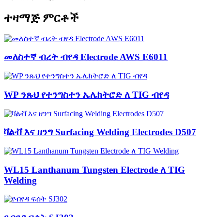
ተዛማጅ ምርቶች
መለስተኛ ብረት ብየዳ Electrode AWS E6011
WP ንጹህ የተንግስተን ኤሌክትሮድ ለ TIG ብየዳ
ቫልቭ እና ዘንግ Surfacing Welding Electrodes D507
WL15 Lanthanum Tungsten Electrode ለ TIG
Welding